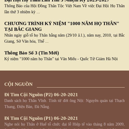
Thông Báo của Hội Đồng Thân Tộc Việt Nam Về việc Đại Hội Họ Thân
lần thứ 3 nhiệm kỳ ...
CHƯƠNG TRÌNH KỶ NIỆM "1000 NĂM HỌ THÂN"
TẠI BẮC GIANG
Nhân ngày giỗ tổ họ Thân hằng năm (29/10 â.l.), năm nay, 2010, tại Bắc
Giang, Sở Văn hóa, Thể ...
Thông Báo Số 3 (Tin Mới)
Kỷ niệm “1000 năm họ Thân” tại Văn Miếu - Quốc Tử Giám Hà Nội
CỘI NGUỒN
Đi Tìm Cội Nguồn (p2)
06-20-2021
Danh sách họ Thân Vĩnh. Tính từ đời ông Nội: Nguyên quán tại Thạch
Thang, Điện Bàn, Đà Nẵng.
Đi Tìm Cội Nguồn (p1)
06-20-2021
Nghe nói họ Thân ở Huế tổ chức đại lễ Hiệp tế vào tháng 8 năm 2009,