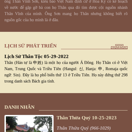
ông Thân Vĩnh Sơn, kiều bào Việt Nam định cư ở Hoa Kỳ có kế hoạch
về nước để gặp gỡ bà con họ Thân qua đó tìm được cội nguồn nhánh
Thân Vĩnh của mình. Ông Sơn mang họ Thân nhưng không biết rõ
nguồn gốc của họ mình là ở đâu.
LỊCH SỬ PHÁT TRIỂN
Lịch Sử Thân Tộc
05-29-2022
Thân (Hán tự là 申姓) là một họ của người Á Đông. Họ Thân có ở Việt
Nam, Trung Quốc và Triều Tiên (Hangul: 신, Hanja: 申, Romaja quốc
ngữ: Sin). Đây là họ phổ biến thứ 13 ở Triều Tiên. Họ này đứng thứ 298
trong danh sách Bách gia tính.
DANH NHÂN
Thân Thừa Quý
10-25-2023
Thân Thừa Quý (966-1029)