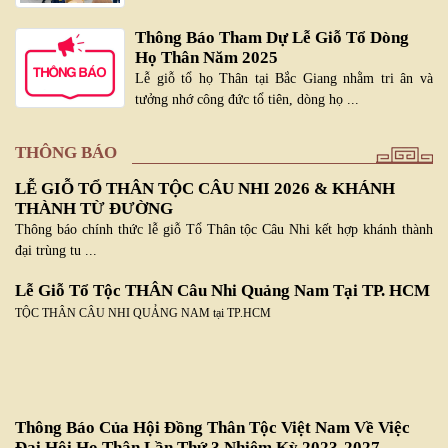
Thông Báo Tham Dự Lễ Giỗ Tổ Dòng
Họ Thân Năm 2025
Lễ giỗ tổ họ Thân tại Bắc Giang nhằm tri ân và
tưởng nhớ công đức tổ tiên, dòng họ ...
THÔNG BÁO
LỄ GIỖ TỔ THÂN TỘC CÂU NHI 2026 & KHÁNH
THÀNH TỪ ĐƯỜNG
Thông báo chính thức lễ giỗ Tổ Thân tộc Câu Nhi kết hợp khánh thành
đại trùng tu ...
Lễ Giỗ Tổ Tộc THÂN Câu Nhi Quảng Nam Tại TP. HCM
TỘC THÂN CÂU NHI QUẢNG NAM tại TP.HCM
Thông Báo Của Hội Đồng Thân Tộc Việt Nam Về Việc
Đại Hội Họ Thân Lần Thứ 3 Nhiệm Kỳ 2023-2027