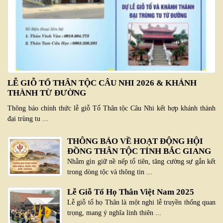
LỄ GIỖ TỔ THÂN TỘC CÂU NHI 2026 & KHÁNH
THÀNH TỪ ĐƯỜNG
Thông báo chính thức lễ giỗ Tổ Thân tộc Câu Nhi kết hợp khánh thành
đại trùng tu ...
THÔNG BÁO VỀ HOẠT ĐỘNG HỘI
ĐỒNG THÂN TỘC TỈNH BẮC GIANG
Nhằm gìn giữ nề nếp tổ tiên, tăng cường sự gắn kết
trong dòng tộc và thông tin ...
Lễ Giỗ Tổ Họ Thân Việt Nam 2025
Lễ giỗ tổ họ Thân là một nghi lễ truyền thống quan
trọng, mang ý nghĩa linh thiên ...