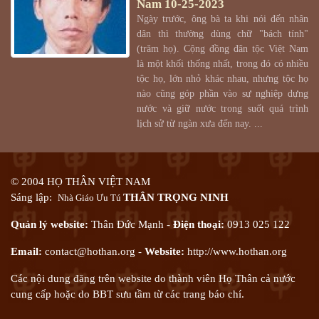
Nam
10-25-2023
Ngày trước, ông bà ta khi nói đến nhân
dân thì thường dùng chữ "bách tính"
(trăm họ). Cộng đồng đân tộc Việt Nam
là một khối thống nhất, trong đó có nhiều
tộc họ, lớn nhỏ khác nhau, nhưng tộc họ
nào cũng góp phần vào sự nghiệp dựng
nước và giữ nước trong suốt quá trình
lịch sử từ ngàn xưa đến nay. ...
© 2004 HỌ THÂN VIỆT NAM
Sáng lập:
THÂN TRỌNG NINH
Nhà Giáo Ưu Tú
Quản lý website:
Thân Đức Mạnh -
Điện thoại:
0913 025 122
Email:
contact@hothan.org
-
Website:
http://www.
hothan.org
Các nội dung đăng trên website do thành viên Họ Thân cả nước
cung cấp hoặc do BBT sưu tầm từ các trang báo chí.