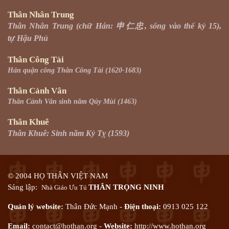
Thân Nhân Trung
Thân Nhân Trung (chữ Hán: 申仁忠, sống vào thế kỷ 15),
tự Hậu Phủ
Thân Công Tài
Hán quận công Thân Công Tài (1620-1683)
Thân Cảnh Vân
Thân Cảnh Vân sinh năm Qúy Mùi (1463)
Thân Khuê
Thân Khuê: Sinh năm Kỷ Tỵ (1593)
© 2004 HỌ THÂN VIỆT NAM
Sáng lập:
THÂN TRỌNG NINH
Nhà Giáo Ưu Tú
Quản lý website:
Thân Đức Mạnh -
Điện thoại:
0913 025 122
Email:
contact@hothan.org
-
Website:
http://www.
hothan.org