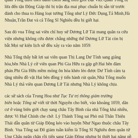
lừa đến tận Động Giáp thì bị trận địa mai phục chuẩn bị sẵn từ trước
đánh cho thua to.Hàng loạt tướng Tống như Lý Đức Dụng,Tả Minh,Hà
Nhuận,Trần Đat và cả Tống Sĩ Nghiêu đều bị giết hại.
Sau đó vua Tống sai viên chỉ huy sứ Dương Lữ Tài mang quân ra cứu
viện nhưng không cứu được chẳng những thế Dương Lữ Tài còn bị
bắt.Mọi sự kiện lịch sử đều xảy ra vào năm 1059.
Nhà Tống thấy bất lợi sai viên quan Thị Lang Dư Tỉnh sang giảng
hòa,bên Nhà Lý cử viên quan Phi Gia Hữu ra gặp gỡ.Hai bên đàm
phán.Phi Gia Hữu mềm mỏng ôn hòa khéo léo được Dư Tỉnh cảm tạ
tặng nhiều đồ vật.Hai bên đồng ý tiến hành rút quân,Nhà Tống muốn
Nhà Lý thả viên quan Dương Lữ Tài nhưng Nhà Lý không chịu.
các sử sách của Trung Hoa như
Tục Tư trị thông giám trường
biên
hoặc
Tống sử
viết từ thời Nguyên cho biết, vào khoảng 1059, dân
cư ở vùng biên giới chạy sang châu Tây Bình của nhà Tống khá nhiều,
được Vi Huệ Chính che chở. Lý Thánh Tông sai Phò mã Thân Thiệu
Thái dẫn quân từ Giáp Động kéo vào huyện Như Ngao thuộc châu Tây
Bình. Vua Tống sai Đô giám tuần kiểm là Tống Sĩ Nghiêu đem quân từ
Ung Châu ngăn chặn rồi tiến sang Giáp Động nhưng bị thiệt hại nặng nề.