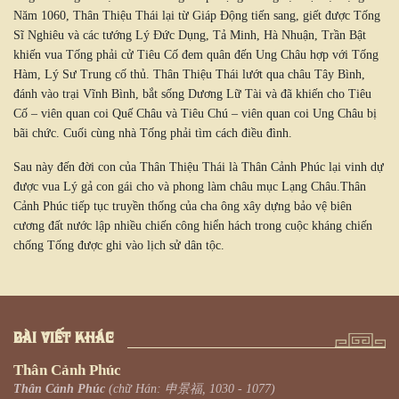
Năm 1060, Thân Thiệu Thái lại từ Giáp Động tiến sang, giết được Tống
Sĩ Nghiêu và các tướng Lý Đức Dụng, Tả Minh, Hà Nhuận, Trần Bật
khiến vua Tống phải cử Tiêu Cố đem quân đến Ung Châu hợp với Tống
Hàm, Lý Sư Trung cố thủ. Thân Thiệu Thái lướt qua châu Tây Bình,
đánh vào trại Vĩnh Bình, bắt sống Dương Lữ Tài và đã khiến cho Tiêu
Cố – viên quan coi Quế Châu và Tiêu Chú – viên quan coi Ung Châu bị
bãi chức. Cuối cùng nhà Tống phải tìm cách điều đình.
Sau này đến đời con của Thân Thiệu Thái là Thân Cảnh Phúc lại vinh dự
được vua Lý gả con gái cho và phong làm châu mục Lạng Châu.Thân
Cảnh Phúc tiếp tục truyền thống của cha ông xây dựng bảo vệ biên
cương đất nước lập nhiều chiến công hiển hách trong cuộc kháng chiến
chống Tống được ghi vào lịch sử dân tộc.
BÀI VIẾT KHÁC
Thân Cảnh Phúc
Thân Cảnh Phúc
(chữ Hán: 申景福, 1030 - 1077)