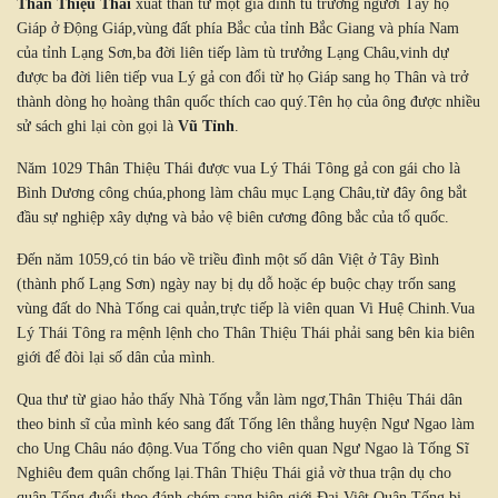
Thân Thiệu Thái
xuất thân từ một gia đình tù trưởng người Tày họ
Giáp ở Động Giáp,vùng đất phía Bắc của tỉnh Bắc Giang và phía Nam
của tỉnh Lạng Sơn,ba đời liên tiếp làm tù trưởng Lạng Châu,vinh dự
được ba đời liên tiếp vua Lý gả con đổi từ họ Giáp sang họ Thân và trở
thành dòng họ hoàng thân quốc thích cao quý.Tên họ của ông được nhiều
sử sách ghi lại còn gọi là
Vũ Tỉnh
.
Năm 1029 Thân Thiệu Thái được vua Lý Thái Tông gả con gái cho là
Bình Dương công chúa,phong làm châu mục Lạng Châu,từ đây ông bắt
đầu sự nghiệp xây dựng và bảo vệ biên cương đông bắc của tổ quốc.
Đến năm 1059,có tin báo về triều đình một số dân Việt ở Tây Bình
(thành phố Lạng Sơn) ngày nay bị dụ dỗ hoặc ép buộc chạy trốn sang
vùng đất do Nhà Tống cai quản,trực tiếp là viên quan Vi Huệ Chinh.Vua
Lý Thái Tông ra mệnh lệnh cho Thân Thiệu Thái phải sang bên kia biên
giới để đòi lại số dân của mình.
Qua thư từ giao hảo thấy Nhà Tống vẫn làm ngơ,Thân Thiệu Thái dân
theo binh sĩ của mình kéo sang đất Tống lên thẳng huyện Ngư Ngao làm
cho Ung Châu náo động.Vua Tống cho viên quan Ngư Ngao là Tống Sĩ
Nghiêu đem quân chống lại.Thân Thiệu Thái giả vờ thua trận dụ cho
quân Tống đuổi theo đánh chém sang biên giới Đại Việt.Quân Tống bị